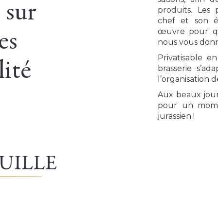
 sur
produits. Les 
chef et son 
œuvre pour q
es
nous vous donn
Privatisable en
lité
brasserie s’ad
l’organisation 
Aux beaux jours
pour un mome
jurassien !