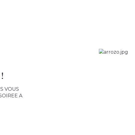
!
US VOUS
SOIREE A