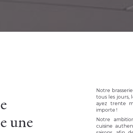
Notre brasseri
tous les jours,
le
ayez trente 
importe !
e une
Notre ambiti
cuisine authen
saisons, afin 