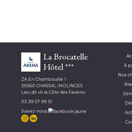
La Brocatelle
Ac
À p
Hôtel ***
Nos c
ZA En Chambouille 1
Bra
39360 CHASSAL-MOLINGES
Lieu dit «A la Côte des Faviers»
Sém
03 39 57 99 51
Dé
Suivez-nous
Act
Co